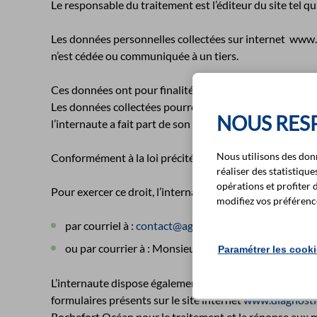
Le responsable du traitement est l’éditeur du site tel qu’
Les données personnelles collectées sur internet www.
n’est cédée ou communiquée à un tiers.
Ces données ont pour finalité le traitement des message
Les données collectées pourront également être utilisées
NOUS RESP
l’internaute a fait part de son accord.
Nous utilisons des don
Conformément à la loi précitée, l’internaute dispose d’u
réaliser des statistiq
opérations et profiter 
Pour exercer ce droit, l’internaute peut adresser sa de
modifiez vos préférence
par courriel à :
contact@agglo-rochefortocean.fr
ou par courrier à : Monsieur le Président de la C
Paramétrer les cook
L’internaute dispose également d’un droit d’opposition 
formulaires présents sur le site internet
www.diagnostic
Rochefort Océan pour le traitement et la réponse aux 