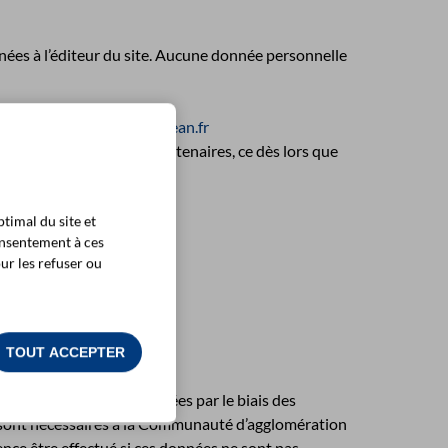
ées à l’éditeur du site. Aucune donnée personnelle
-papi.agglo-rochefortocean.fr
ters du site et de ses partenaires, ce dès lors que
timal du site et
onnelles le concernant.
onsentement à ces
ur les refuser ou
chefort Cédex
TOUT ACCEPTER
ue les données communiquées par le biais des
 sont nécessaires à la Communauté d’agglomération
ce être effectué si ces données ne sont pas