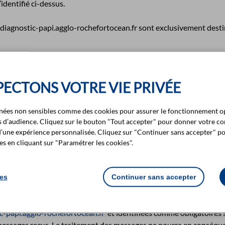
identifié ci-dessus.
diagnostic-papi.agglo-rochefortocean.fr sont exclusivement destin
s reçus passés par l’internaute sur le site internet
www.diagnostic
 pour adresser à l’internaute les offres promotionnelles et newslet
ECTONS VOTRE VIE PRIVÉE
nées non sensibles comme des cookies pour assurer le fonctionnement op
n droit d’accès, de rectification, de suppression des données pers
ues d’audience. Cliquez sur le bouton "Tout accepter" pour donner votre c
d’une expérience personnalisée. Cliquez sur "Continuer sans accepter" po
mande :
s en cliquant sur "Paramétrer les cookies".
ommunauté d’agglomération Rochefort Océan – CS 50224 17304 Ro
ies
Continuer sans accepter
à la collecte de ses données. L’internaute est toutefois informé q
-papi.agglo-rochefortocean.fr
et identifiées comme obligatoires
messages reçus. Le traitement des messages ne pourra en conséquen